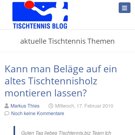
Skip
Toggl
to
navig
main
content
Tischtennis
aktuelle Tischtennis Themen
Blog
Kann man Beläge auf ein
altes Tischtennisholz
montieren lassen?
Geschrieben
am
Markus Thies
Mittwoch, 17. Februar 2010
von
Noch keine Kommentare
Guten Tag liebes Tischtennis.biz Team Ich