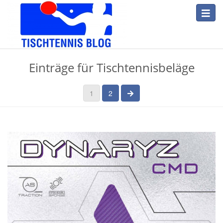
Skip
Toggl
to
navig
main
content
Tischtennis
Einträge für Tischtennisbeläge
Blog
nächste Seite
1
2