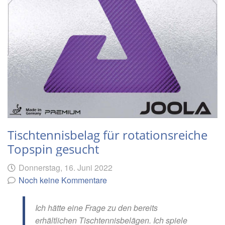
Tischtennisbelag für rotationsreiche
Topspin gesucht
Geschrieben
am
Donnerstag, 16. Juni 2022
von
Noch keine Kommentare
Ich hätte eine Frage zu den bereits
erhältlichen Tischtennisbelägen. Ich spiele