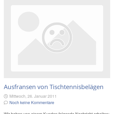
Ausfransen von Tischtennisbelägen
Geschrieben
am
Mittwoch, 26. Januar 2011
von
Noch keine Kommentare
Wir haben von einem Kunden folgende Nachricht erhalten: