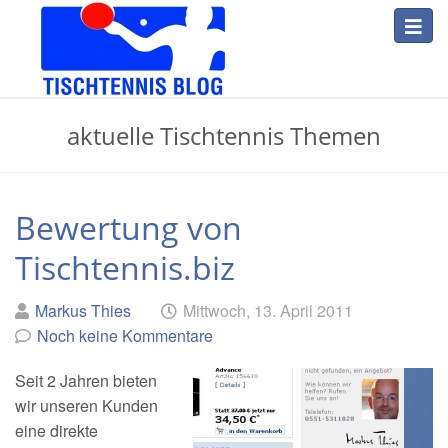
Skip
Toggl
to
navig
main
content
Tischtennis
aktuelle Tischtennis Themen
Blog
Bewertung von
Tischtennis.biz
Geschrieben
am
Markus Thies
Mittwoch, 13. April 2011
von
Noch keine Kommentare
Seit 2 Jahren bieten
wir unseren Kunden
eine direkte