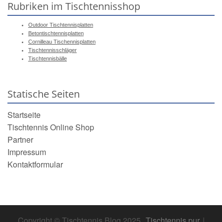
Rubriken im Tischtennisshop
Outdoor Tischtennisplatten
Betontischtennisplatten
Cornilleau Tischennisplatten
Tischtennisschläger
Tischtennisbälle
Statische Seiten
Startseite
Tischtennis Online Shop
Partner
Impressum
Kontaktformular
Copyright © Tischtennis Blog 2025.
Tischtennis pur
|