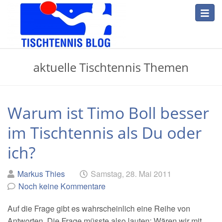
Skip
Toggl
to
navig
main
content
Tischtennis
aktuelle Tischtennis Themen
Blog
Warum ist Timo Boll besser
im Tischtennis als Du oder
ich?
Geschrieben
am
Markus Thies
Samstag, 28. Mai 2011
von
Noch keine Kommentare
Auf die Frage gibt es wahrscheinlich eine Reihe von
Antworten. Die Frage müsste also lauten: Wären wir mit