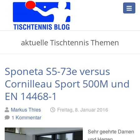
Skip
Toggl
to
navig
main
content
Tischtennis
aktuelle Tischtennis Themen
Blog
Sponeta S5-73e versus
Cornilleau Sport 500M und
EN 14468-1
Geschrieben
am
Markus Thies
Freitag, 8. Januar 2016
von
1 Kommentar
Sehr geehrte Damen
und Herren,