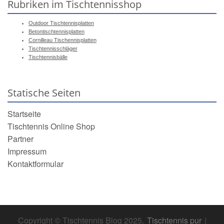
Rubriken im Tischtennisshop
Outdoor Tischtennisplatten
Betontischtennisplatten
Cornilleau Tischennisplatten
Tischtennisschläger
Tischtennisbälle
Statische Seiten
Startseite
Tischtennis Online Shop
Partner
Impressum
Kontaktformular
Copyright © Tischtennis Blog 2025.
Tischtennis pur
|