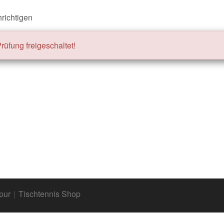
richtigen
üfung freigeschaltet!
pur
|
Tischtennis Shop