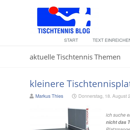
Skip
to
main
content
Tischtennis
START
TEXT EINREICHE
Blog
aktuelle Tischtennis Themen
kleinere Tischtennispla
Geschrieben
am
Markus Thies
Donnerstag, 18. August 
von
ich suche 
nicht das 
Platzmange