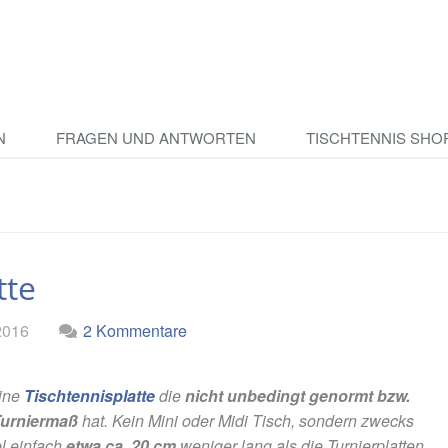
N
FRAGEN UND ANTWORTEN
TISCHTENNIS SHO
tte
2016
2 Kommentare
eine
Tischtennisplatte
die
nicht unbedingt genormt bzw.
Turniermaß
hat. Kein Mini oder Midi Tisch, sondern zwecks
l einfach
etwa ca. 20 cm
weniger lang als die Turnierplatten.