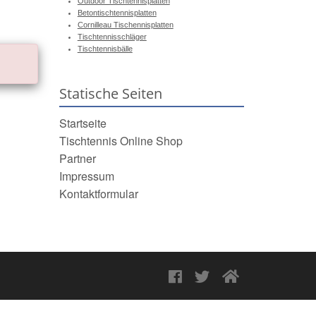
Outdoor Tischtennisplatten
Betontischtennisplatten
Cornilleau Tischennisplatten
Tischtennisschläger
Tischtennisbälle
Statische Seiten
Startseite
Tischtennis Online Shop
Partner
Impressum
Kontaktformular