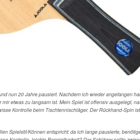
 und nun 20 Jahre pausiert. Nachdem ich wieder angefangen h
 mir etwas zu langsam ist. Mein Spiel ist offensiv ausgelegt, nat
isse Kontrolle beim Tischtennischläger. Der Rückhand-Spin ist
n Spielstil/Können entspricht: da ich lange pausierte, benötig
se Kontrolle, leichte Bespielbarkeit? Der Schläger sollte zwis