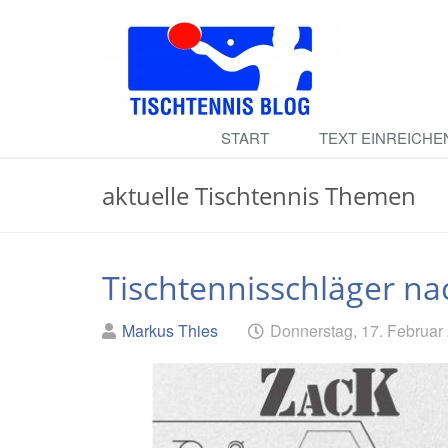
Skip
to
main
content
Tischtennis
START
TEXT EINREICHE
Blog
aktuelle Tischtennis Themen
Tischtennisschläger na
Geschrieben
am
Markus Thies
Donnerstag, 17. Februar
von