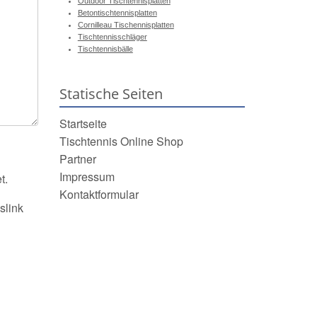
Outdoor Tischtennisplatten
Betontischtennisplatten
Cornilleau Tischennisplatten
Tischtennisschläger
Tischtennisbälle
Statische Seiten
Startseite
Tischtennis Online Shop
Partner
Impressum
t.
Kontaktformular
slink