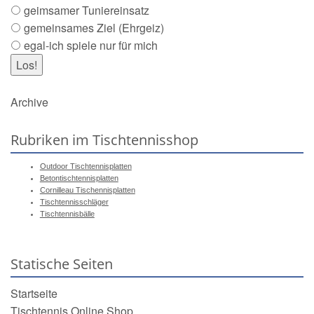
geimsamer Tuniereinsatz
gemeinsames Ziel (Ehrgeiz)
egal-ich spiele nur für mich
Archive
Rubriken im Tischtennisshop
Outdoor Tischtennisplatten
Betontischtennisplatten
Cornilleau Tischennisplatten
Tischtennisschläger
Tischtennisbälle
Statische Seiten
Startseite
Tischtennis Online Shop