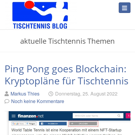
Skip
Toggl
to
navig
main
content
Tischtennis
aktuelle Tischtennis Themen
Blog
Ping Pong goes Blockchain:
Kryptopläne für Tischtennis
Geschrieben
am
Markus Thies
Donnerstag, 25. August 2022
von
Noch keine Kommentare