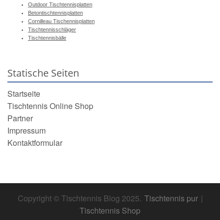
Outdoor Tischtennisplatten
Betontischtennisplatten
Cornilleau Tischennisplatten
Tischtennisschläger
Tischtennisbälle
Statische Seiten
Startseite
Tischtennis Online Shop
Partner
Impressum
Kontaktformular
Copyright © Tischtennis Blog 2025.
Tischtennis pur
|
Tischtennis Shop