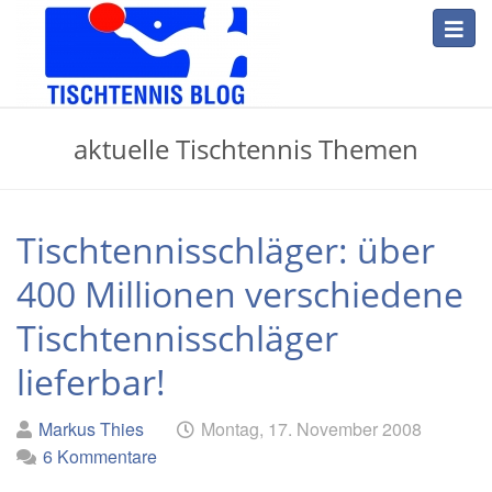
Skip
Toggl
to
navig
main
content
Tischtennis
aktuelle Tischtennis Themen
Blog
Tischtennisschläger: über
400 Millionen verschiedene
Tischtennisschläger
lieferbar!
Geschrieben
am
Markus Thies
Montag, 17. November 2008
von
6 Kommentare