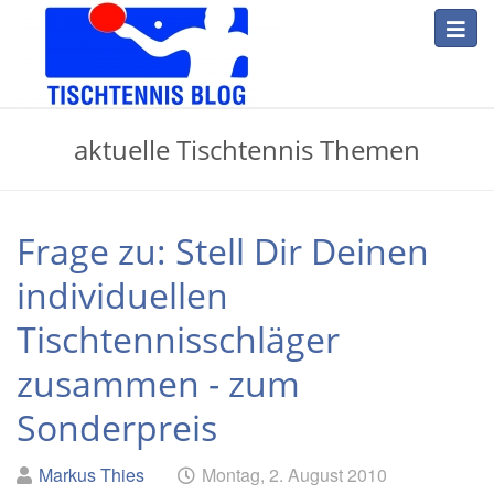
Skip
Toggl
to
navig
main
content
Tischtennis
aktuelle Tischtennis Themen
Blog
Frage zu: Stell Dir Deinen
individuellen
Tischtennisschläger
zusammen - zum
Sonderpreis
Geschrieben
am
Markus Thies
Montag, 2. August 2010